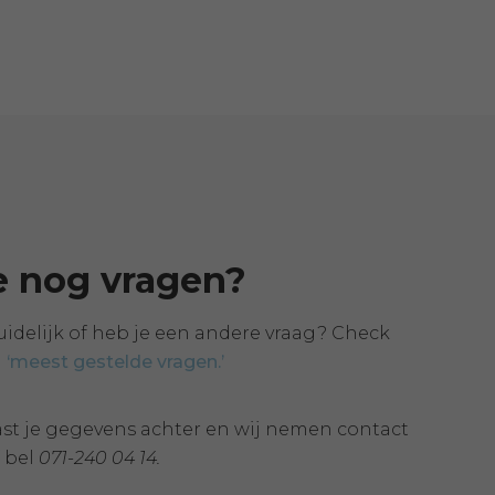
e nog vragen?
 duidelijk of heb je een andere vraag? Check
a
‘meest gestelde vragen.’
ast je gegevens achter en wij nemen contact
f bel
071-240 04 14.