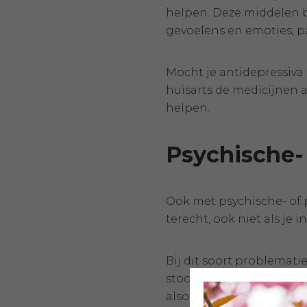
helpen. Deze middelen b
gevoelens en emoties, pas
Mocht je antidepressiva 
huisarts de medicijnen a
helpen.
Psychische-
Ook met psychische- of p
terecht, ook niet als je
Bij dit soort problemat
stoornis), depressieve st
alsook persoonlijkheids