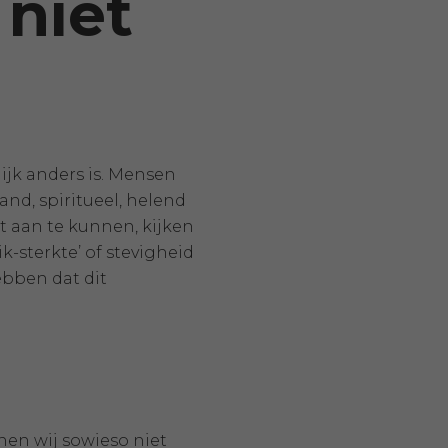
 niet
ijk anders is. Mensen
nd, spiritueel, helend
t aan te kunnen, kijken
ik-sterkte’ of stevigheid
ebben dat dit
nen wij sowieso niet