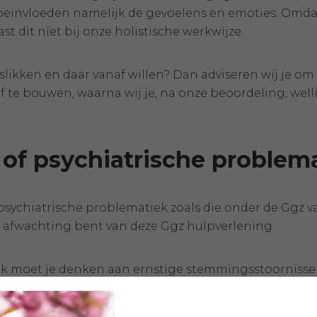
eïnvloeden namelijk de gevoelens en emoties. Omdat
t dit niet bij onze holistische werkwijze.
slikken en daar vanaf willen? Dan adviseren wij je om 
f te bouwen, waarna wij je, na onze beoordeling, wel
 of psychiatrische problem
sychiatrische problematiek zoals die onder de Ggz vall
 in afwachting bent van deze Ggz hulpverlening.
iek moet je denken aan ernstige stemmingsstoornissen
oornissen- of angststoornissen, psychotische stoorniss
stoornissen zoals; borderline, ernstige ADHD/ADD kl