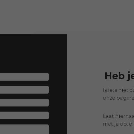
Heb j
Is iets niet
onze pagin
Laat hierna
met je op, o