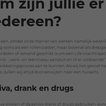
 zijn jullie er
edereen?
dereen, omdat onze manier van werken namelijk wezenl
 soms als een rollercoaster, maar bovenal als diepgaa
rdelen of iemand geschikt is om een Life coachtrajec
enk- , werk- en leerniveau aansluit en of er voldoende ‘
wikkelingsproces aan te kunnen. Als wij het gevoel h
 zullen wij altijd doorverwijzen naar een huisarts.
iva, drank en drugs
a slikken of dagelijks drank of drugs gebruiken, kun