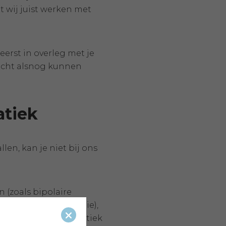
 wij juist werken met
eerst in overleg met je
licht alsnog kunnen
atiek
en, kan je niet bij ons
 (zoals bipolaire
en (zoals schizofrenie),
achten, ASS problematiek
Sluiten