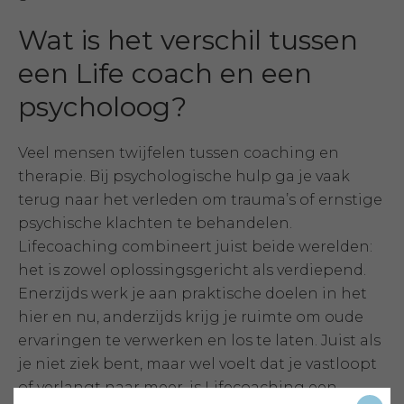
Wat is het verschil tussen
een Life coach en een
psycholoog?
Veel mensen twijfelen tussen coaching en
therapie. Bij psychologische hulp ga je vaak
terug naar het verleden om trauma’s of ernstige
psychische klachten te behandelen.
Lifecoaching combineert juist beide werelden:
het is zowel oplossingsgericht als verdiepend.
Enerzijds werk je aan praktische doelen in het
hier en nu, anderzijds krijg je ruimte om oude
ervaringen te verwerken en los te laten. Juist als
je niet ziek bent, maar wel voelt dat je vastloopt
of verlangt naar meer, is Lifecoaching een