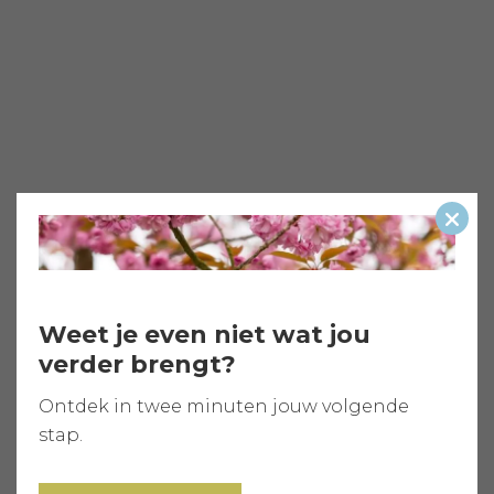
Slui
Weet je even niet wat jou
verder brengt?
Ontdek in twee minuten jouw volgende
stap.