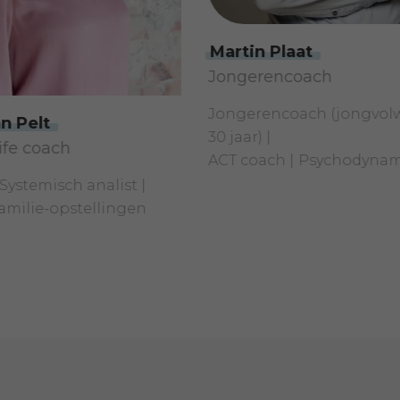
Martin Plaat
Jongerencoach
Jongerencoach (jongvolwassen tot
30 jaar)
ACT coach
Psychodynamica
h analist
stellingen