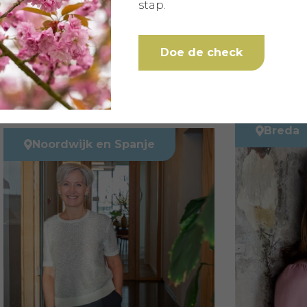
stap.
Doe de check
Breda
dwijk en Spanje