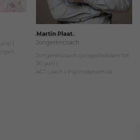
Astrid 
Martin Plaat
Executiv
Jongerencoach
Energeti
Jongerencoach (jongvolwassen tot
Lichaams
30 jaar)
TA pract
ACT coach
Psychodynamica
Executive