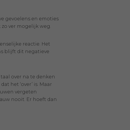
ve gevoelens en emoties
 zo ver mogelijk weg.
selijke reactie. Het
 blijft dit negatieve
aal over na te denken
at het ‘over’ is. Maar
rouwen vergeten
auw nooit. Er hoeft dan