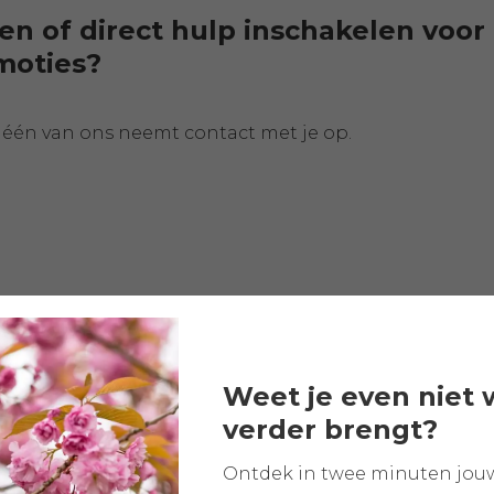
en of direct hulp inschakelen voo
moties?
één van ons neemt contact met je op.
Weet je even niet 
verder brengt?
Ontdek in twee minuten jou