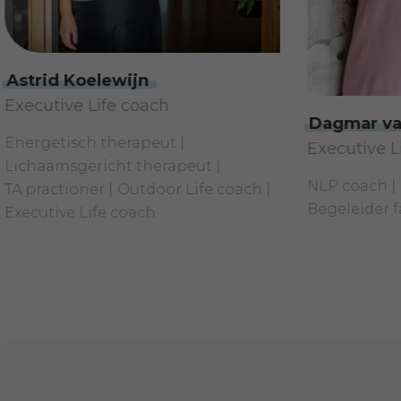
Koelewijn
e Life coach
Dagmar van Pelt
sch therapeut
Executive Life coach
gericht therapeut
NLP coach
Systemisc
ioner
Outdoor Life coach
Begeleider familie-op
 Life coach