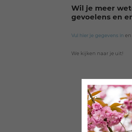
Wil je meer wet
gevoelens en e
Vul hier je gegevens in
en 
We kijken naar je uit!