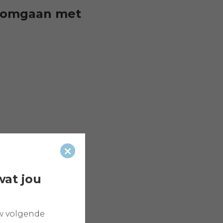
r omgaan met
Sluiten
wat jou
w volgende