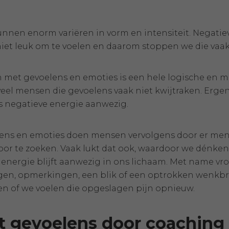
nnen enorm variëren in vorm en intensiteit. Negatie
niet leuk om te voelen en daarom stoppen we die vaak
et gevoelens en emoties is een hele logische en men
veel mensen die gevoelens vaak niet kwijtraken. Ergens
ls negatieve energie aanwezig.
ns en emoties doen mensen vervolgens door er ment
oor te zoeken. Vaak lukt dat ook, waardoor we dénken d
e energie blijft aanwezig in ons lichaam. Met name v
gen, opmerkingen, een blik of een optrokken wenkbr
en of we voelen die opgeslagen pijn opnieuw.
 gevoelens door coaching