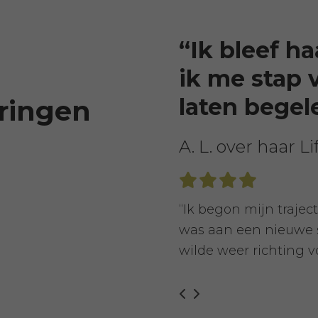
“Ik bleef h
ik me stap 
laten begel
ringen
A. L. over haar Li
“Ik begon mijn traject
was aan een nieuwe s
wilde weer richting vo