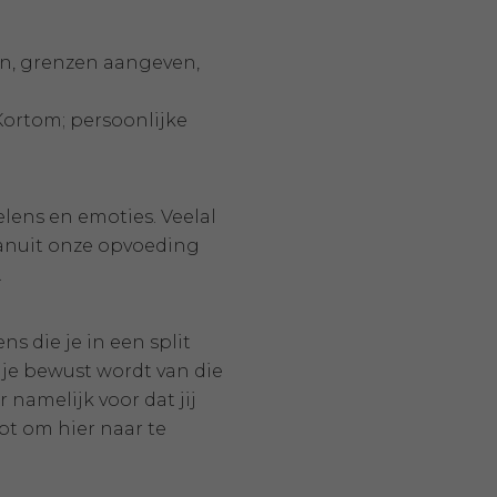
ijn, grenzen aangeven,
Kortom; persoonlijke
ens en emoties. Veelal
Vanuit onze opvoeding
.
s die je in een split
 je bewust wordt van die
r namelijk voor dat jij
bt om hier naar te