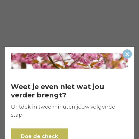
Slui
Weet je even niet wat jou
verder brengt?
Ontdek in twee minuten jouw volgende
stap.
Doe de check