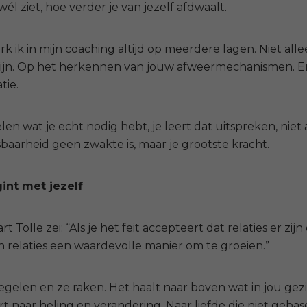
wél ziet, hoe verder je van jezelf afdwaalt.
 ik in mijn coaching altijd op meerdere lagen.
Niet all
ijn. Op het herkennen van jouw afweermechanismen. En
ie.
elen wat je echt nodig hebt, je leert dat uitspreken, niet 
aarheid geen zwakte is, maar je grootste kracht.
int met jezelf
rt Tolle zei:
“Als je het feit accepteert dat relaties er zi
 relaties een waardevolle manier om te groeien.”
iegelen en ze raken. Het haalt naar boven wat in jou ge
rt naar heling en
verandering.
Naar liefde die niet geba