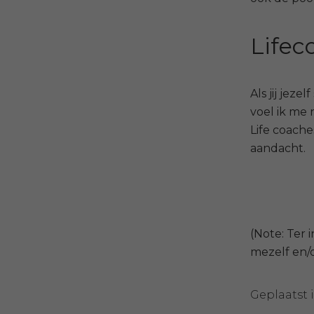
Lifec
Als jij jez
voel ik me 
Life coache
aandacht.
(Note: Ter 
mezelf en/
Geplaatst 