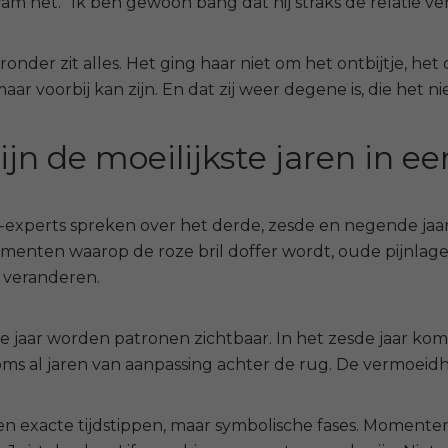
wam het.
“Ik ben gewoon bang dat hij straks de relatie ve
ronder zit alles. Het ging haar niet om
het ontbijtje, het
aar voorbij kan zijn. En dat zij weer degene is, die het 
jn de moeilijkste jaren in ee
ie-experts spreken over het derde, zesde en negende j
menten waarop de roze bril doffer wordt, oude pijnlagen
 veranderen.
e jaar worden patronen zichtbaar. In het zesde jaar komt
oms al jaren van aanpassing achter de rug. De vermoeidh
en exacte tijdstippen, maar symbolische fases. Momenten 