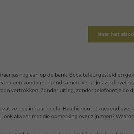
Naar het ebo
haar jas nog aan op de bank. Boos, teleurgesteld en ge
 voor een zondagochtend samen. Verse jus, zijn lievelin
woon vertrokken.
Zonder uitleg, z
onder telefoontje de d
 zat ze nog in haar hoofd.
Had hij nou iets gezegd over
j ook alweer met die opmerking over zijn zoon? Waarom 