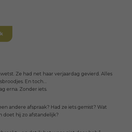
ok
kwetst.
Ze had net haar verjaardag gevierd. Alles
gsbroodjes. En toch…
ag erna.
Zonder iets.
 een andere afspraak? Had ze iets gemist? Wat
doet hij zo afstandelijk?