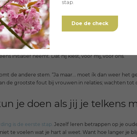
stap.
ls die van een man.
Verantwoordelijkheid nemen. Niet voo
en je keuzes.
Doe de check
rden en de moed om die uit te spreken, ook als je stem tr
r vroeg: Wat wil jij nou echt?, kwam het eruit:
“Ik wil da
eens initiatief neemt. Dat hij kiest, voor mij, voor ons.”
omt de andere stem.
“Ja maar… moet ík dan weer het ge
aan d
e grootste fout bij vrouwen in relaties; w
achten tot d
un je doen als jij je telkens 
ng is de eerste stap.
Jezelf leren betrappen op je oud
et te voelen wat je hart al weet.
Want hoe langer je bli