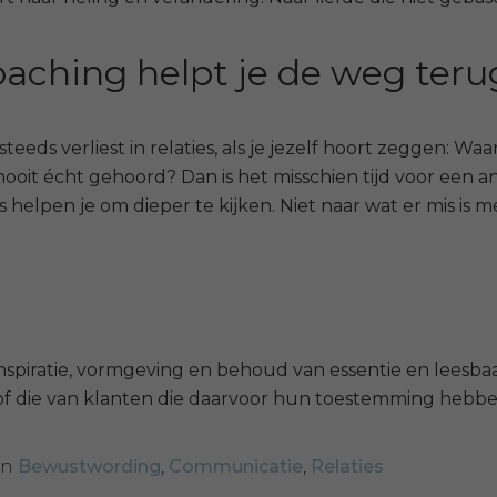
oaching helpt je de weg teru
elf steeds verliest in relaties, als je jezelf hoort zegge
nooit écht gehoord? Dan is het misschien tijd voor een 
s helpen je om dieper te kijken. Niet naar wat er mis is me
inspiratie, vormgeving en behoud van essentie en leesba
of die van klanten die daarvoor hun toestemming hebb
in
Bewustwording
,
Communicatie
,
Relaties