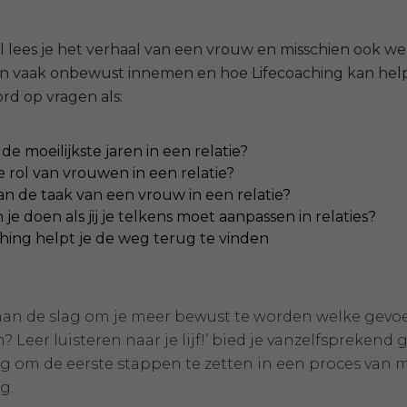
kel lees je het verhaal van een vrouw en misschien ook wel
n vaak onbewust innemen en hoe Lifecoaching kan helpe
rd op vragen als:
 de moeilijkste jaren in een relatie?
e rol van vrouwen in een relatie?
an de taak van een vrouw in een relatie?
je doen als jij je telkens moet aanpassen in relaties?
hing helpt je de weg terug te vinden
lf aan de slag om je meer bewust te worden welke gevo
 Leer luisteren naar je lijf!’ bied je vanzelfsprekend
g om de eerste stappen te zetten in een proces van 
g.