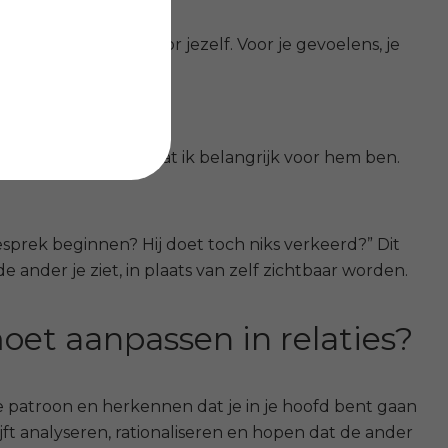
r de ander, maar voor jezelf.
Voor je gevoelens, je
ilt.
t hij me laat merken dat ik belangrijk voor hem ben.
sprek beginnen? Hij doet toch niks verkeerd?” Dit
e ander je ziet, in plaats van zelf zichtbaar worden.
moet aanpassen in relaties?
e patroon en herkennen dat je in je hoofd bent gaan
jft analyseren, rationaliseren en hopen dat de ander