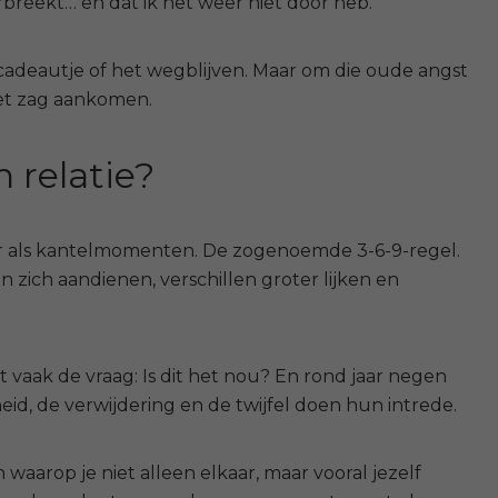
rbreekt… en dat ik het weer niet door heb.”
 cadeautje of het wegblijven.
Maar om die oude angst
niet zag aankomen.
n relatie?
aar als kantelmomenten. De zogenoemde 3-6-9-regel.
 zich aandienen, verschillen groter lijken en
 vaak de vraag: Is dit het nou? En rond jaar negen
eid, de verwijdering en de twijfel doen hun intrede.
waarop je niet alleen elkaar, maar vooral jezelf