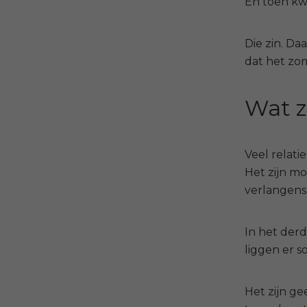
En toen k
Die zin.
Daa
dat het zom
Wat zi
Veel relat
Het zijn mo
verlangens
In het derd
liggen er s
Het zijn ge