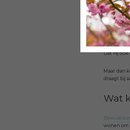
Dezelfde a
behoeften 
Voor je woo
Toen ik haa
Dat hij ook 
Maar dan k
draagt bij 
Wat k
Bewustwordi
wonen om ni