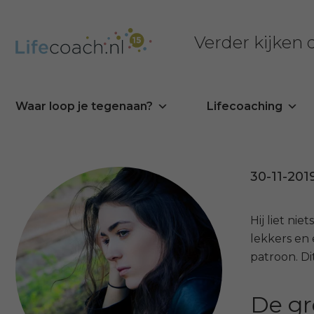
Verder kijken
Waar loop je tegenaan?
Lifecoaching
30-11-201
Hij liet ni
lekkers en 
patroon. Di
De gr