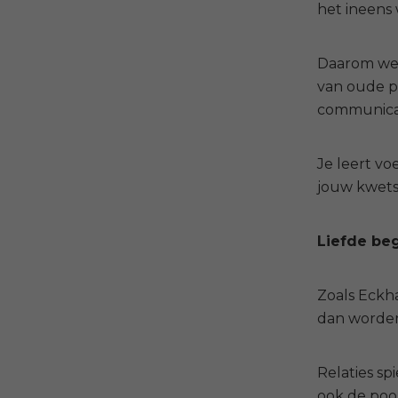
het ineens 
Daarom werk
van oude p
communicat
Je leert vo
jouw kwetsb
Liefde beg
Zoals Eckha
dan worden
Relaties sp
ook de poo