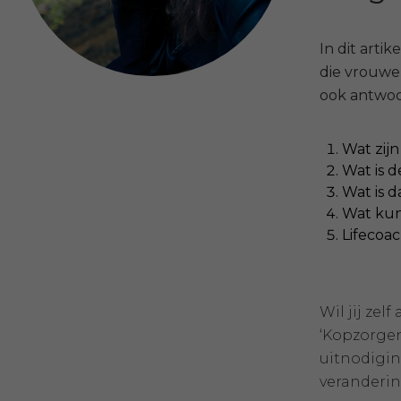
In dit arti
die vrouwe
ook antwoo
Wat zijn
Wat is d
Wat is d
Wat kun 
Lifecoac
Wil jij ze
‘Kopzorgen?
uitnodigin
veranderin