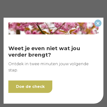
Slui
Weet je even niet wat jou
verder brengt?
Ontdek in twee minuten jouw volgende
stap.
Doe de check