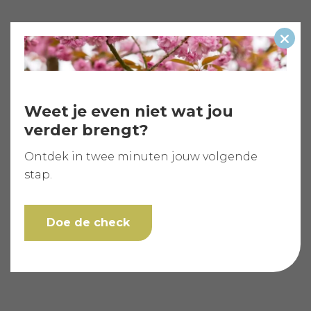
Slui
Weet je even niet wat jou
verder brengt?
Ontdek in twee minuten jouw volgende
stap.
Doe de check