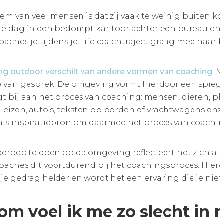
em van veel mensen is dat zij vaak te weinig buiten ko
le dag in een bedompt kantoor achter een bureau en ri
coaches je tijdens je Life coachtraject graag mee na
ing outdoor verschilt van andere vormen van coaching
.
van gesprek. De omgeving vormt hierdoor een spiegel va
t bij aan het proces van coaching: mensen, dieren, p
aleizen, auto’s, teksten op borden of vrachtwagens en
als inspiratiebron om daarmee het proces van coachin
eroep te doen op de omgeving reflecteert het zich a
coaches dit voortdurend bij het coachingsproces. Hier
 je gedrag helder en wordt het een ervaring die je niet
m voel ik me zo slecht in 