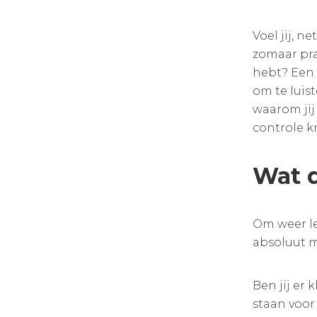
Voel jij, n
zomaar pra
hebt? Een 
om te luis
waarom jij
controle kri
Wat d
Om weer le
absoluut m
Ben jij er 
staan voor