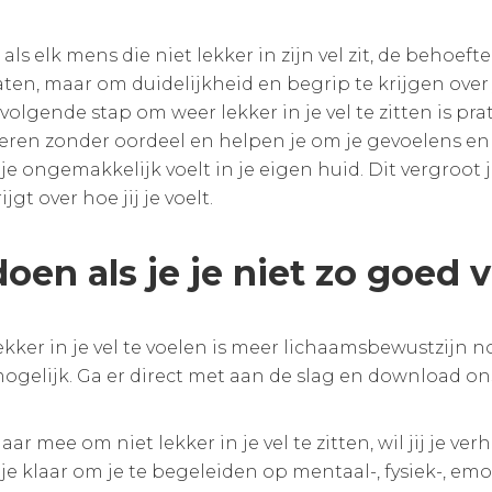
et als elk mens die niet lekker in zijn vel zit, de beh
ten, maar om duidelijkheid en begrip te krijgen over j
volgende stap om weer lekker in je vel te zitten is pr
teren zonder oordeel en helpen je om je gevoelens en 
 je ongemakkelijk voelt in je eigen huid. Dit vergroo
jgt over hoe jij je voelt.
oen als je je niet zo goed 
kker in je vel te voelen is meer lichaamsbewustzijn no
ogelijk. Ga er direct met aan de slag en download o
klaar mee om niet lekker in je vel te zitten, wil jij je
 je klaar om je te begeleiden op mentaal-, fysiek-, em