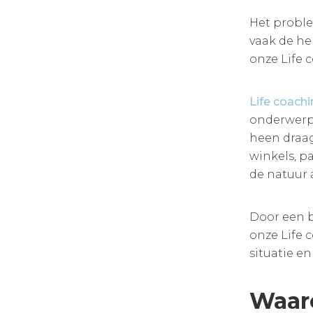
Het proble
vaak de he
onze Life 
Life coach
onderwerp 
heen draag
winkels, p
de natuur 
Door een b
onze Life 
situatie en
Waaro