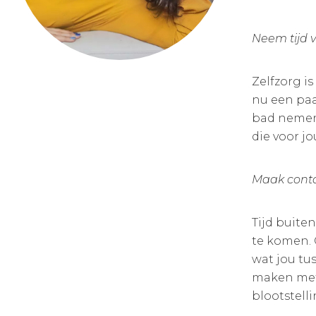
Neem tijd v
Zelfzorg is
nu een paa
bad nemen,
die voor jo
Maak conta
Tijd buite
te komen. 
wat jou tu
maken met 
blootstelli