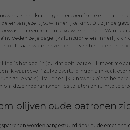
kindwerk is een krachtige therapeutische en coache
delen van jezelf: jouw innerlijke kind. Dit zijn de gev
onbewust – meeneemt in je volwassen leven. Wanneer d
beïnvloeden ze je dagelijks functioneren. Innerlijk ki
jn ontstaan, waarom ze zich blijven herhalen en hoe je
k kind is het deel in jou dat ooit leerde: “Ik moet me a
en ik waardevol.” Zulke overtuigingen zijn vaak overle
rken ze je vaak juist. Innerlijk kindwerk biedt helder
 om deze mechanismen los te laten en ruimte te creër
m blijven oude patronen zi
gspatronen worden aangestuurd door oude emotionele 