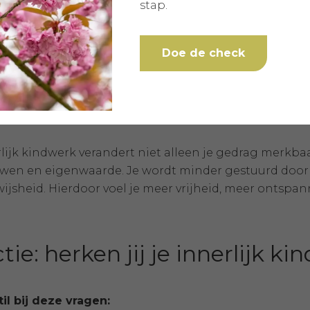
stap.
heden in relaties (angst voor afwijzing, bindingsangst
ionisme of faalangst.
Doe de check
met grenzen stellen.
evoelens of chronische zelfkritiek.
p gevoel van leegte of onrust.
t of lichamelijke spanningsklachten.
lijk kindwerk verandert niet alleen je gedrag merkbaar
uwen en eigenwaarde. Je wordt minder gestuurd door
wijsheid. Hierdoor voel je meer vrijheid, meer ontsp
tie: herken jij je innerlijk ki
til bij deze vragen: