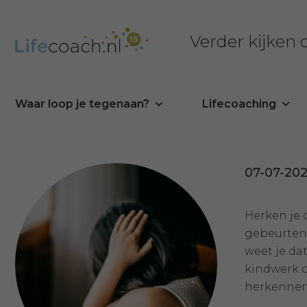
Verder kijken
Waar loop je tegenaan?
Lifecoaching
07-07-20
Herken je 
gebeurtenis
weet je dat
kindwerk o
herkennen,