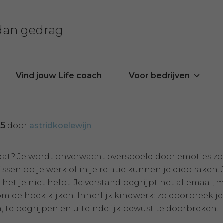
 dan gedrag
Vind jouw Life coach
Voor bedrijven
25
door
astridkoelewijn
dat? Je wordt onverwacht overspoeld door emoties zon
sen op je werk of in je relatie kunnen je diep raken. J
 het je niet helpt. Je verstand begrijpt het allemaal, 
m de hoek kijken. Innerlijk kindwerk: zo doorbreek je
 te begrijpen en uiteindelijk bewust te doorbreken.