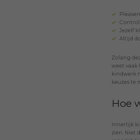
Pleasen
Control
Jezelf 
Altijd 
Zolang dez
weet vaak h
kindwerk m
keuzes te m
Hoe w
Innerlijk 
zien. Niet 