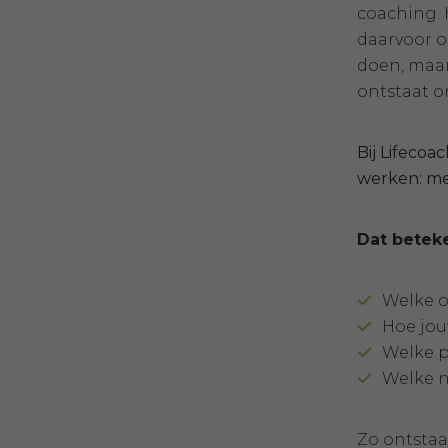
coaching. 
daarvoor o
doen, maar
ontstaat o
Bij Lifecoa
werken: men
Dat betek
Welke o
Hoe jou
Welke p
Welke n
Zo ontstaat