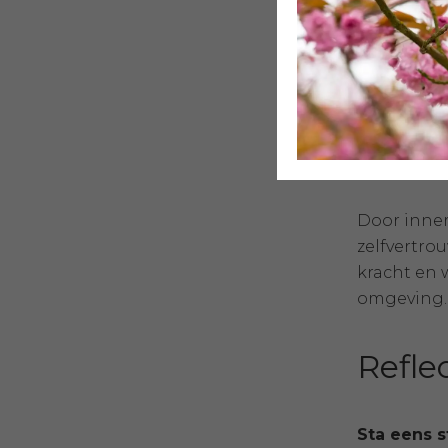
Moeilijk
Perfect
Moeite 
Schuldg
Een die
Burn-ou
Door inner
zelfvertro
kracht en 
omgeving.
Reflec
Sta eens s