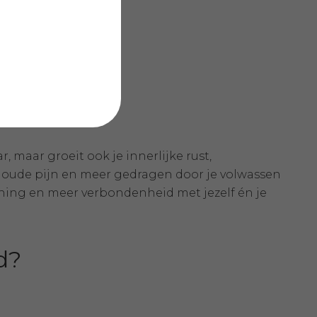
, verlatingsangst).
, maar groeit ook je innerlijke rust,
 oude pijn en meer gedragen door je volwassen
anning en meer verbondenheid met jezelf én je
nd?