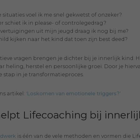
e situaties voel ik me snel gekwetst of onzeker?
 schiet ik in please- of controlegedrag?
vertuigingen uit mijn jeugd draag ik nog bij me?
mild kijken naar het kind dat toen zijn best deed?
tieve vragen brengen je dichter bij je innerlijk kind. 
r heling, herstel en persoonlijke groei. Door je hierv
e stap in je transformatieproces.
s artikel:
‘Loskomen van emotionele triggers?’
elpt Lifecoaching bij innerli
indwerk
is één van de vele methoden en vormen die Li