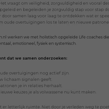
Het vraagt om veiligheid, zorgvuldigheid en vooral de
pgeleid en begeleiden je zorgvuldig stap voor stap do
 door samen laag voor laag te ontdekken wat er speelt
m oude overtuigingen los te laten en nieuwe patro
ch.nl werken we met holistisch opgeleide Life coaches d
taal, emotioneel, fysiek en systemisch.
ent dat we samen onderzoeken:
ude overtuigingen nog actief zijn.
w lichaam signalen geeft.
atronen je in relaties herhaalt.
ieuwe keuzes je als volwassene nu kunt maken.
 er letterlijk ruimte. Niet door je verleden weg te po