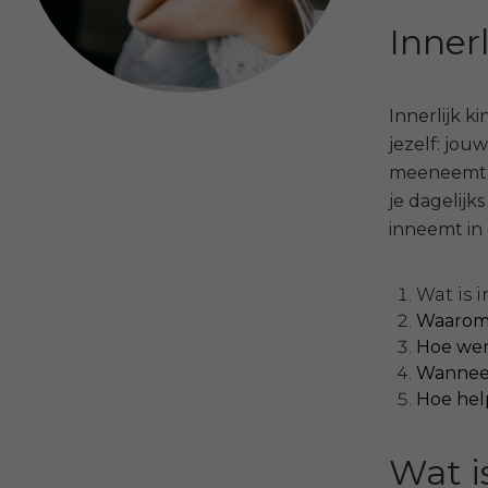
Inner
Innerlijk k
jezelf: jou
meeneemt n
je dagelijk
inneemt in
Wat is 
Waarom 
Hoe wer
Wanneer
Hoe help
Wat i