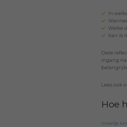
In welk
Wanneer
Welke o
Kan ik 
Deze reflec
ingang naa
belangrijk
Lees ook on
Hoe h
Innerlijk k