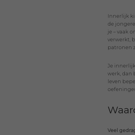
Innerlijk 
de jongere 
je – vaak 
verwerkt, 
patronen zi
Je innerlij
werk, dan b
leven bepe
oefeningen
Waaro
Veel gedra