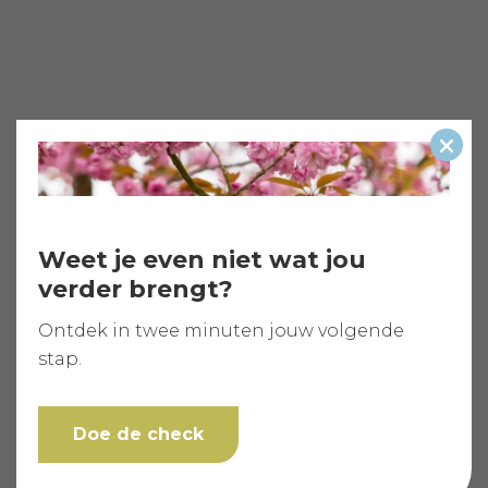
Slui
Weet je even niet wat jou
verder brengt?
Ontdek in twee minuten jouw volgende
stap.
Doe de check