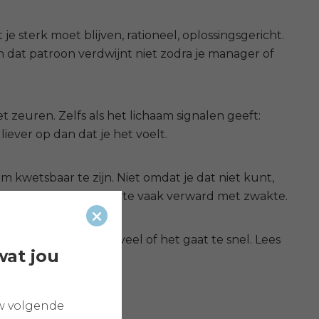
je sterk moet blijven, rationeel, oplossingsgericht.
 En dat patroon verdwijnt niet zodra je manager of
t zeuren. Zelfs als het lichaam signalen geeft:
liever op dan dat je het voelt.
om kwetsbaar te zijn. Niet omdat je dat niet kunt,
dt kwetsbaarheid nog te vaak verward met zwakte.
Sluiten
 eigenlijk allemaal teveel of het gaat te snel.
Lees
wat jou
w volgende