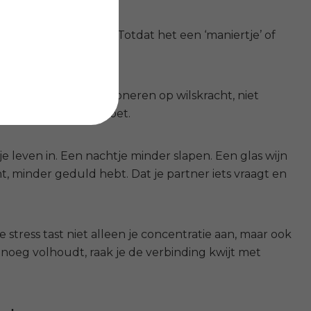
rgie, richting, status. Totdat het een ‘maniertje’ of
n alertheid. Ze functioneren op wilskracht, niet
t het dat niet meer doet.
 je leven in. Een nachtje minder slapen. Een glas wijn
bent, minder geduld hebt.
Dat je partner iets vraagt en
stress tast niet alleen je concentratie aan, maar ook
noeg volhoudt, raak je de verbinding kwijt met