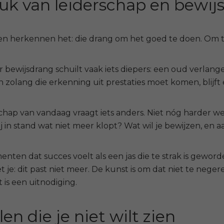
uk van leiderschap en bewij
n herkennen het: die drang om het goed te doen. Om te
 bewijsdrang schuilt vaak iets diepers: een oud verlang
n zolang die erkenning uit prestaties moet komen, blijft 
chap van vandaag vraagt iets anders. Niet nóg harder werke
j in stand wat niet meer klopt? Wat wil je bewijzen, en a
enten dat succes voelt als een jas die te strak is gewo
 je: dit past niet meer.
De kunst is om dat niet te neger
 is een uitnodiging.
en die je niet wilt zien