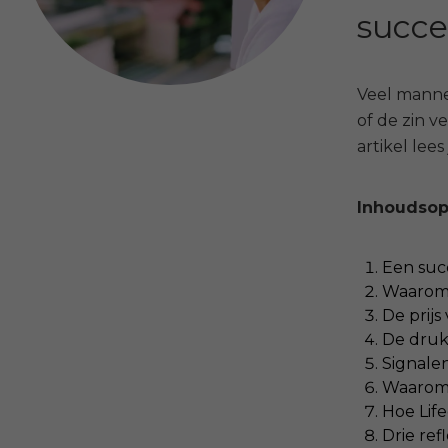
succe
Veel manne
of de zin 
artikel lee
Inhoudso
Een succ
Waarom
De prijs
De druk
Signalen
Waarom 
Hoe Lif
Drie ref