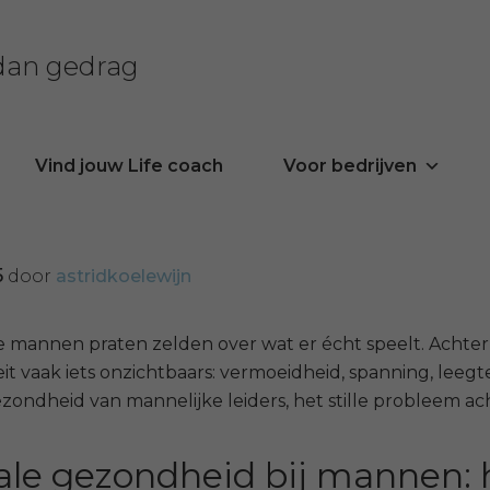
 dan gedrag
Vind jouw Life coach
Voor bedrijven
5
door
astridkoelewijn
e mannen praten zelden over wat er écht speelt. Achter
it vaak iets onzichtbaars: vermoeidheid, spanning, lee
ondheid van mannelijke leiders, het stille probleem ac
le gezondheid bij mannen: h