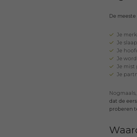
De meeste 
Je merkt
Je slaap
Je hoofd
Je wordt
Je mist 
Je partn
Nogmaals, 
dat de eers
proberen t
Waaro