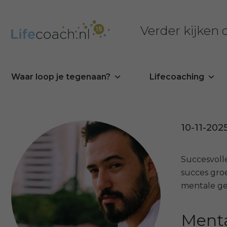
Verder kijken
Waar loop je tegenaan?
Lifecoaching
10-11-202
Succesvoll
succes groe
mentale gez
Menta