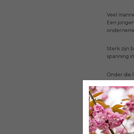
Veel mannen
Een jongen 
ondernemer
Sterk zijn 
spanning in
Onder die l
maar omdat
En dus zeg 
ook ons art
De pr