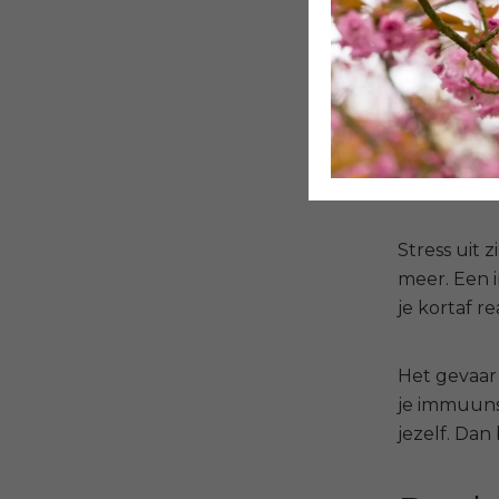
Dat is het 
masker wor
Veel mannel
vanuit rust
Stress uit 
meer. Een i
je kortaf r
Het gevaar 
je immuuns
jezelf.
Dan 