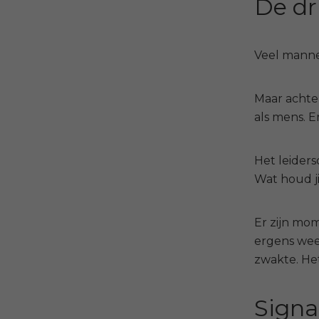
De dr
Veel manne
Maar achter
als mens. E
Het leiders
Wat houd ji
Er zijn mom
ergens weet
zwakte. Het
Signal