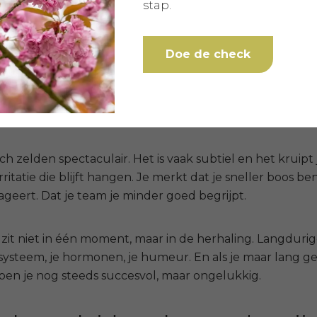
stap.
lastige, succes is een verslavende brandstof. Het geeft ene
dt.
Doe de check
ijke leiders leven op adrenaline, een constante staat va
. En die wilskracht is verraderlijk, want het werkt… totda
zich zelden spectaculair. Het is vaak subtiel en het kruipt
rritatie die blijft hangen. Je merkt dat je sneller boos 
eageert. Dat je team je minder goed begrijpt.
zit niet in één moment, maar in de herhaling. Langdurige 
ysteem, je hormonen, je humeur. En als je maar lang ge
ben je nog steeds succesvol, maar ongelukkig.