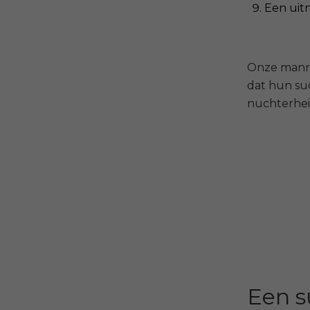
Een uitn
Onze mannel
dat hun suc
nuchterheid
Een s