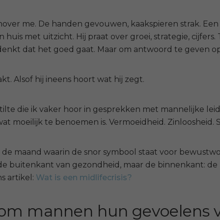
enover me. De handen gevouwen, kaakspieren strak. Een m
n huis met uitzicht. Hij praat over groei, strategie, cijfers. 
enkt dat het goed gaat. Maar om antwoord te geven op j
kt. Alsof hij ineens hoort wat hij zegt.
stilte die ik vaker hoor in gesprekken met mannelijke lei
 wat moeilijk te benoemen is. Vermoeidheid. Zinloosheid.
de maand waarin de snor symbool staat voor bewustwo
de buitenkant van gezondheid, maar de binnenkant: de m
s artikel:
Wat is een midlifecrisis?
om mannen hun gevoelens 