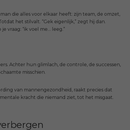
an die alles voor elkaar heeft: zijn team, de omzet,
Totdat het stilvalt.
“Gek eigenlijk,” zegt hij dan.
e vraag: “ik voel me… leeg.”
ders. Achter hun glimlach, de controle, de successen,
 Schaamte misschien.
rding van mannengezondheid, raakt precies dat
entale kracht die niemand ziet, tot het misgaat.
verbergen