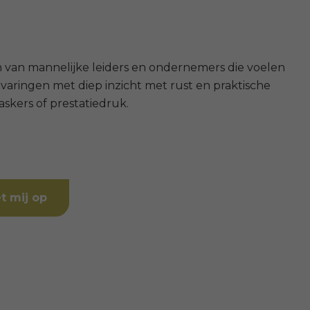
en van mannelijke leiders en ondernemers die voelen
varingen met diep inzicht met rust en praktische
skers of prestatiedruk.
t mij op