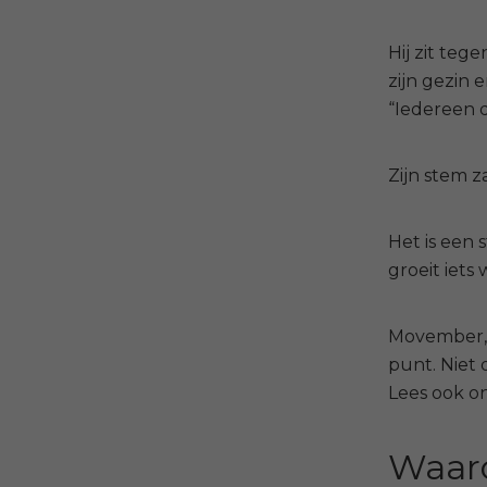
Hij zit teg
zijn gezin e
“Iedereen d
Zijn stem za
Het is een 
groeit iets
Movember, 
punt. Niet 
Lees ook on
Waar