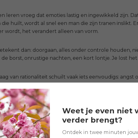
 leren vroeg dat emoties lastig en ingewikkeld zijn. Dat 
die huilt, wordt al snel een man die zijn tranen inslikt.
 wordt, het verandert alleen van vorm.
betekent dan: doorgaan, alles onder controle houden, nie
 de borst, onrustige nachten, een kort lontje. Je lost het 
aag van rationaliteit schuilt vaak iets eenvoudigs: angst 
 je nooit hebt geleerd dat het mag. In leiderschap wor
je: “het gaat goed”. Terwijl je diep vanbinnen weet: het is
Weet je even niet 
ikel:
Hoe kan je minder streng zijn voor jezelf als man
verder brengt?
ijs van onzichtbare stress
Ontdek in twee minuten jou