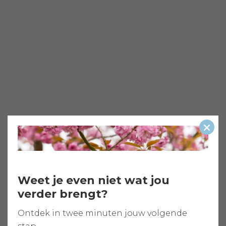
Slui
Weet je even niet wat jou
verder brengt?
Ontdek in twee minuten jouw volgende