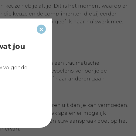
n keuze heb je altijd. Dit is het moment waarop er
r die keuze en de complimenten die zij eerder
ioneel te verwerken geef ik haar huiswerk mee.
Sluiten
wat jou
je ergens in je leven een traumatische
w volgende
rspoelt door nare gevoelens, verloor je de
t fel of verbaal agressief naar anderen gaan
ch op veel meer manieren uit dan je kan vermoeden.
n het toch niet.’ Fysiek spelen er mogelijk
 hetzelfde aan, wat opnieuw aanspraak doet op het
en ervan.