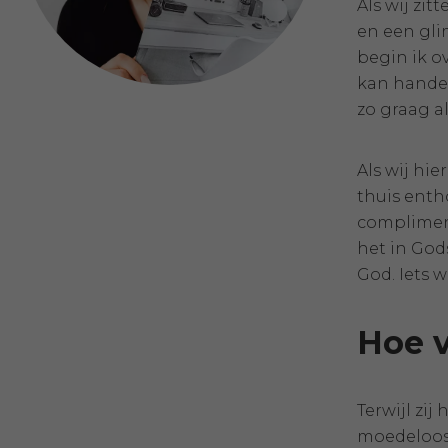
Als wij zit
en een gli
begin ik ov
kan handel
zo graag al
Als wij hie
thuis enth
compliment
het in God
God. Iets w
Hoe v
Terwijl zij
moedeloos v