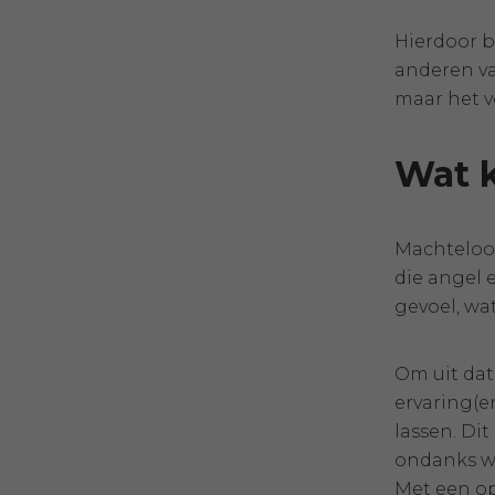
Hierdoor b
anderen va
maar het v
Wat k
Machteloos
die angel e
gevoel, wat
Om uit dat
ervaring(en
lassen. Di
ondanks wa
Met een op