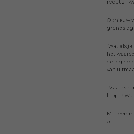
roept zij w
Opnieuw vr
grondslag
“Wat als j
het waarsch
de lege pl
van uitmaa
“Maar wat m
loopt? Waa
Met een mo
op.