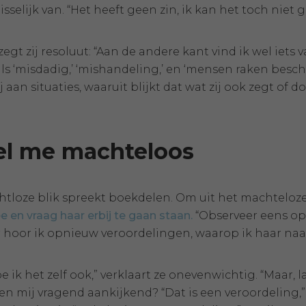
sselijk van. “Het heeft geen zin, ik kan het toch niet
zegt zij resoluut: “Aan de andere kant vind ik wel iets
s ‘misdadig,’ ‘mishandeling,’ en ‘mensen raken besch
ij aan situaties, waaruit blijkt dat wat zij ook zegt of d
el me machteloos
chtloze blik spreekt boekdelen. Om uit het machteloz
 en vraag haar erbij te gaan staan.
“Observeer eens op d
er hoor ik opnieuw veroordelingen, waarop ik haar naar
 ik het zelf ook,” verklaart ze onevenwichtig. “Maar, l
lf en mij vragend aankijkend? “Dat is een veroordeling