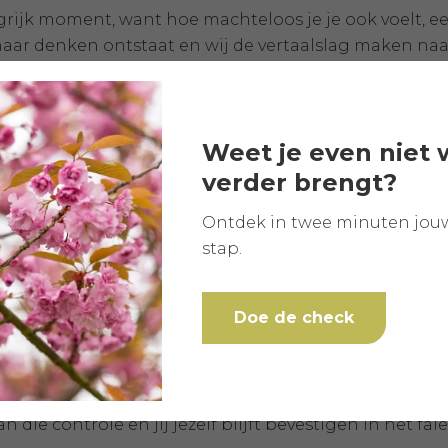
rijk moment, want hoe machteloos je je ook voelt, ee
haar denken ontstaat en wij de vertaalslag maken naa
angen. Om haar ervaringen ook energetisch en emot
jou
Weet je even niet 
verder brengt?
van machteloosheid kunnen veroorzaakt zijn doordat 
Ontdek in twee minuten jou
s hebt meegemaakt. Tijdens zo’n ervaring werd je ove
stap.
er die van jezelf en trok je jezelf terug of ben je juis
m ermee te dealen.
Doe de check
oet in zijn leven traumatische ervaringen op, wat zi
eid uit zich vaak mentaal uit in gedachten als: ‘ik ka
met de spijsvertering. Energetisch trek je meer van
an die controle en jij jezelf blijft bevestigen in het fal