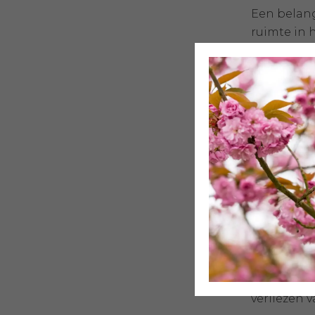
Een belang
ruimte in 
mocht ontv
Voor 
Gevoelens 
gebeurteni
controle ov
reageren o
Elk mens d
Machteloosh
problemen 
verliezen v