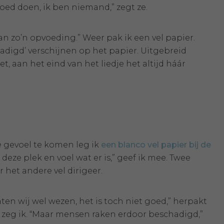
 goed doen, ik ben niemand,” zegt ze.
 van zo’n opvoeding.” Weer pak ik een vel papier.
adigd’ verschijnen op het papier. Uitgebreid
oet, aan het eind van het liedje het altijd háár
e gevoel te komen leg ik
een blanco vel papier bij de
eze plek en voel wat er is,” geef ik mee. Twee
 het andere vel dirigeer.
aten wij wel wezen, het is toch niet goed,” herpakt
,” zeg ik. “Maar mensen raken erdoor beschadigd,”