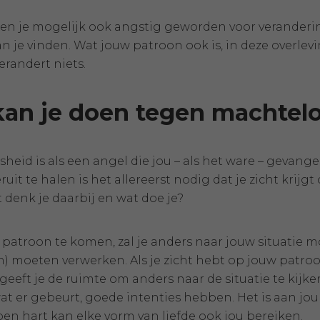
en je mogelijk ook angstig geworden voor veranderin
n je vinden. Wat jouw patroon ook is, in deze overlev
erandert niets.
an je doen tegen machtel
heid is als een angel die jou – als het ware – gevang
ruit te halen is het allereerst nodig dat je zicht krij
 denk je daarbij en wat doe je?
 patroon te komen, zal je anders naar jouw situatie 
) moeten verwerken. Als je zicht hebt op jouw patroon,
t geeft je de ruimte om anders naar de situatie te kij
t er gebeurt, goede intenties hebben. Het is aan jou 
en hart kan elke vorm van liefde ook jou bereiken.