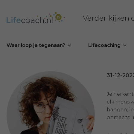
Verder kijken
Waar loop je tegenaan?
Lifecoaching
31-12-202
Je herkent 
elk mens w
hangen; je
onmacht i