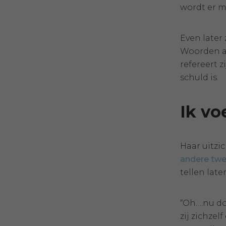
wordt er mi
Even later 
Woorden al
refereert z
schuld is.
Ik vo
Haar uitzi
andere twee
tellen lat
“Oh….nu doe
zij zichze