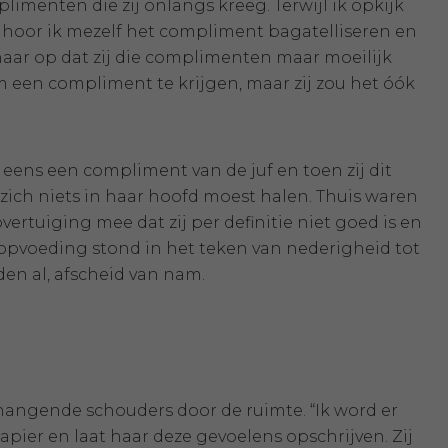
mplimenten die zij onlangs kreeg. Terwijl ik opkijk
t hoor ik mezelf het compliment bagatelliseren en
l haar op dat zij die complimenten maar moeilijk
om een compliment te krijgen, maar zij zou het óók
ij eens een compliment van de juf en toen zij dit
 zich niets in haar hoofd moest halen. Thuis waren
ertuiging mee dat zij per definitie niet goed is en
opvoeding stond in het teken van nederigheid tot
eden al, afscheid van nam.
et hangende schouders door de ruimte. “Ik word er
 papier en laat haar deze gevoelens opschrijven. Zij