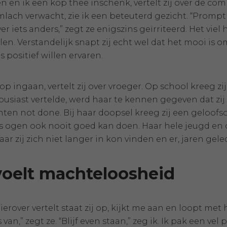
ten en ik een kop thee inschenk, vertelt zij over de co
mlach verwacht, zie ik een beteuterd gezicht. “Promp
er iets anders,” zegt ze enigszins geïrriteerd. Het vie
en. Verstandelijk snapt zij echt wel dat het mooi is 
s positief willen ervaren.
rop ingaan, vertelt zij over vroeger. Op school kreeg z
ousiast vertelde, werd haar te kennen gegeven dat zij
en not done. Bij haar doopsel kreeg zij een geloofsov
s ogen ook nooit goed kan doen. Haar hele jeugd en 
aar zij zich niet langer in kon vinden en er, jaren gel
oelt machteloosheid
 hierover vertelt staat zij op, kijkt me aan en loopt m
an,” zegt ze. “Blijf even staan,” zeg ik. Ik pak een vel