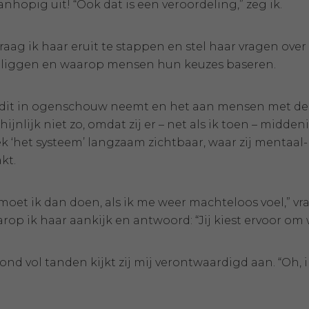
anhopig uit! “Ook dat is een veroordeling,” zeg ik.
aag ik haar eruit te stappen en stel haar vragen over
 liggen en waarop mensen hun keuzes baseren.
e dit in ogenschouw neemt en het aan mensen met deze
ijnlijk niet zo, omdat zij er – net als ik toen – midd
ek ‘het systeem’ langzaam zichtbaar, waar zij mentaal
kt.
oet ik dan doen, als ik me weer machteloos voel,” vraag
rop ik haar aankijk en antwoord: “Jij kiest ervoor om 
nd vol tanden kijkt zij mij verontwaardigd aan. “Oh, 