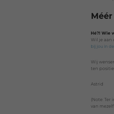
Méér 
Hé?! Wie w
Wil je aan
bij jou in d
Wij wensen
ten positi
Astrid
(Note: Ter
van mezelf