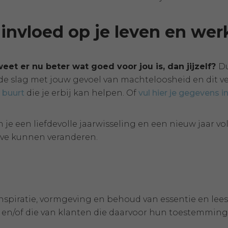
invloed op je leven en wer
eet er nu beter wat goed voor jou is, dan jijzelf?
Du
 de slag met jouw gevoel van machteloosheid en dit ve
e buurt
die je erbij kan helpen. Of
vul hier je gegevens i
 je een liefdevolle jaarwisseling en een nieuw jaar v
eve kunnen veranderen.
 inspiratie, vormgeving en behoud van essentie en lee
 en/of die van klanten die daarvoor hun toestemmin