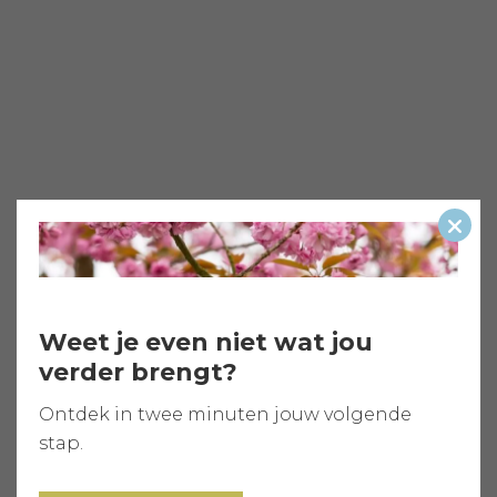
Slui
Weet je even niet wat jou
verder brengt?
Ontdek in twee minuten jouw volgende
stap.