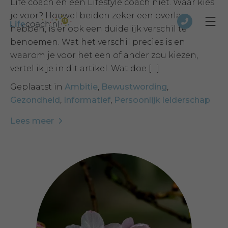
Life coach en een Lifestyle coach niet. Waar kies
je voor? Hoewel beiden zeker een overlap
hebben, is er ook een duidelijk verschil te
benoemen. Wat het verschil precies is en
waarom je voor het een of ander zou kiezen,
vertel ik je in dit artikel. Wat doe […]
Geplaatst in
Ambitie
,
Bewustwording
,
Gezondheid
,
Informatief
,
Persoonlijk leiderschap
Lees meer