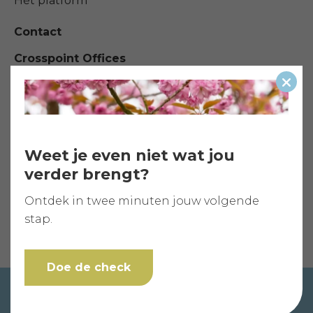
Hét platform
Contact
Crosspoint Offices
Jonckerweg 17
Slui
2201 DZ Noordwijk
info@lifecoach.nl
071-240 04 14
Weet je even niet wat jou
verder brengt?
Wij zoeken Lifecoaches!
Ontdek in twee minuten jouw volgende
stap.
Doe de check
Copyright 2026 Lifecoach.nl
Sitemap