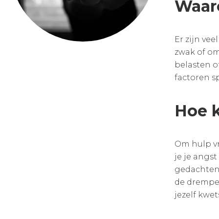
Waaro
Er zijn ve
zwak of om
belasten o
factoren s
Hoe k
Om hulp vr
je je angs
gedachten 
de drempel
jezelf kwet