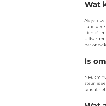
Wat k
Als je moe
aanrader. 
identifice
zelfvertro
het ontwik
Is om
Nee, om hu
steun is e
omdat het 
Wat a