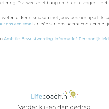
betering. Dus wees niet bang om hulp te vragen – het 
r weten of kennismaken met jouw persoonlijke Life 
uur ons een email
en één van ons neemt contact met j
in
Ambitie
,
Bewustwording
,
Informatief
,
Persoonlijk lei
Verder kijken dan gedrag