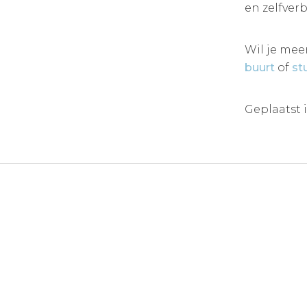
en zelfver
Wil je mee
buurt
of
st
Geplaatst 