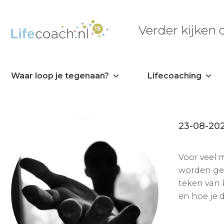
Verder kijken
Waar loop je tegenaan?
Lifecoaching
23-08-20
Voor veel 
worden gez
teken van 
en hoe je 