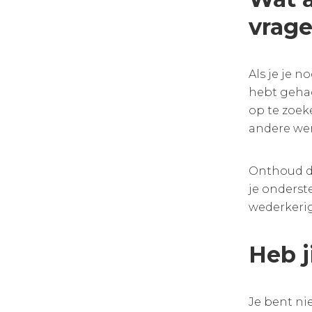
vrag
Als je je n
hebt gehad
op te zoek
andere wer
Onthoud da
je onderst
wederkerig
Heb j
Je bent ni