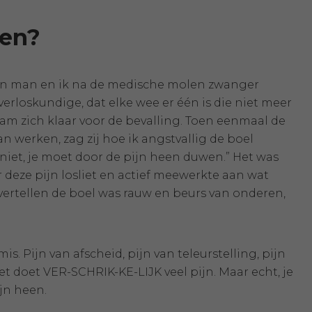
nen?
mijn man en ik na de medische molen zwanger
erloskundige, dat elke wee er één is die niet meer
am zich klaar voor de bevalling. Toen eenmaal de
 werken, zag zij hoe ik angstvallig de boel
t niet, je moet door de pijn heen duwen.” Het was
deze pijn losliet en actief meewerkte aan wat
e vertellen de boel was rauw en beurs van onderen,
s. Pijn van afscheid, pijn van teleurstelling, pijn
Het doet VER-SCHRIK-KE-LIJK veel pijn. Maar echt, je
ijn heen.