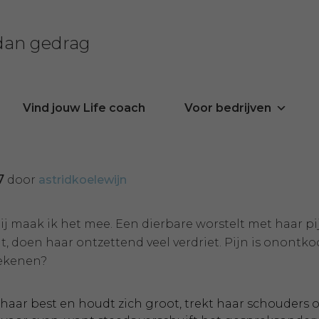
 dan gedrag
Vind jouw Life coach
Voor bedrijven
7
door
astridkoelewijn
ij maak ik het mee. Een dierbare worstelt met haar p
, doen haar ontzettend veel verdriet. Pijn is onontko
ekenen?
haar best en houdt zich groot, trekt haar schouders op