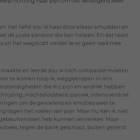
werp richting haar pijn om het vervolgens weer
an. Het liefst zou ik haar door elkaar schudden en
niet de juiste persoon die kan helpen. En dat raakt
ns en het wegstopt omdat ze er geen raad mee
doormaakte en leerde zou ik toch compassie moeten
hter te komen loop ik, weggekropen in m’n
omstandigheden die mij pijn en verdriet hebben
rijding, machteloosheid, paniek, intens verdriet
eringen om de gevoelens en emoties weer te
ang tegen het voelen van pijn. Maar nu kan ik niet
 gebeurtenissen heb kunnen verwerken. Maar
gevloekt, tegen de bank geschopt, buiten gerend