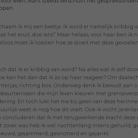
voor even, want steeds verschuift het gespreksonder
ppen.
chaam ik mij een beetje. Ik word er namelijk kribbig v
at het eruit, doe iets!” Maar helaas, voor haar ben ik 
loos moet ik toezien hoe ze stoeit met deze gevoele
toch dat ik er kribbig van word? Na alles wat ik zelf 
oe kan het dan dat ik zo op haar reageer? Om daarac
terjas, richting bos. Onderweg denk ik bewust aan 
beurtenissen die mijn leven kleuren met grensoversch
ering. En toch lukt het me bij geen van deze herinn
uurlijk weet ik nog hoe dit voelt. Ook ik vocht jarenl
 concluderen dat ik met terugwerkende kracht deze
t zover was heb ik wel nachtenlang intens gehuild, 
euwd, gejammerd, gesnotterd en gejankt.