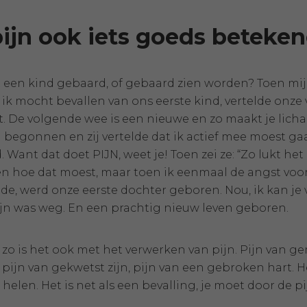
ijn ook iets goeds beteke
it een kind gebaard, of gebaard zien worden? Toen 
ik mocht bevallen van ons eerste kind, vertelde onze v
. De volgende wee is een nieuwe en zo maakt je licha
begonnen en zij vertelde dat ik actief mee moest gaan
 Want dat doet PIJN, weet je! Toen zei ze: “Zo lukt he
n hoe dat moest, maar toen ik eenmaal de angst voor 
wilde, werd onze eerste dochter geboren. Nou, ik kan j
jn was weg. En een prachtig nieuw leven geboren.
 zo is het ook met het verwerken van pijn. Pijn van gemi
, pijn van gekwetst zijn, pijn van een gebroken hart. 
 helen. Het is net als een bevalling, je moet door de p