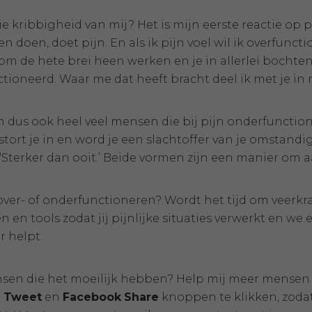
ie kribbigheid van mij? Het is mijn eerste reactie op 
 doen, doet pijn. En als ik pijn voel wil ik overfunctio
om de hete brei heen werken en je in allerlei bochte
tioneerd. Waar me dat heeft bracht deel ik met je in
jn dus ook heel veel mensen die bij pijn onderfunctio
 stort je in en word je een slachtoffer van je omstand
‘Sterker dan ooit.’ Beide vormen zijn een manier om 
ver- of onderfunctioneren? Wordt het tijd om veerkrach
n en tools zodat jij pijnlijke situaties verwerkt en we 
r helpt.
nsen die het moeilijk hebben? Help mij meer mensen 
e
T
weet
en
Facebook
Share
knoppen te klikken, zodat