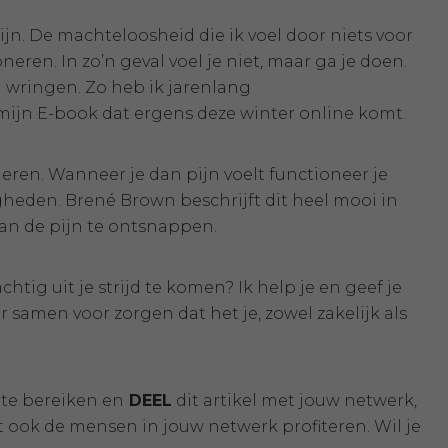
pijn. De machteloosheid die ik voel door niets voor
neren. In zo’n geval voel je niet, maar ga je doen.
n wringen. Zo heb ik jarenlang
 mijn E-book dat ergens deze winter online komt.
neren. Wanneer je dan pijn voelt functioneer je
igheden. Brené Brown beschrijft dit heel mooi in
aan de pijn te ontsnappen.
tig uit je strijd te komen? Ik help je en geef je
er samen voor zorgen dat het je, zowel zakelijk als
te bereiken en
DEEL
dit artikel met jouw netwerk,
 ook de mensen in jouw netwerk profiteren. Wil je