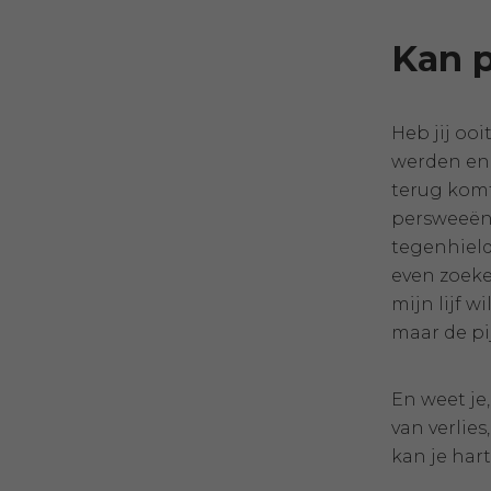
Kan p
Heb jij oo
werden en 
terug komt
persweeën 
tegenhield.
even zoeke
mijn lijf 
maar de pi
En weet je,
van verlies
kan je hart