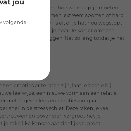
wat jou
genoeg zijn we verleert hoe we met pijn moeten
eken afleiding in gamen, extreem sporten of hard
w volgende
 het er niet. Maar pijn is er, of je het nou wegstopt
ngeltje een steen voor je neer. Je kan er omheen
steen voor je neerleggen. Net zo lang totdat je het
 en emoties er te laten zijn, laat je beetje bij
euwe leefwijze, een nieuwe vorm aan een relatie,
beter met je gevoelens en emoties omgaan,
er snel in de stress schiet. Deze raken je veel
lfvertrouwen en bovendien vergroot het je
 je zakelijke kansen aanzienlijk vergroot.