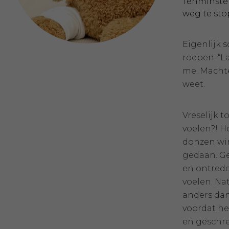
Tenminste 
weg te sto
Eigenlijk s
roepen: “La
me. Machte
weet.
Vreselijk 
voelen?! H
donzen win
gedaan. Ge
en ontredd
voelen. Nat
anders dan
voordat he
en geschre