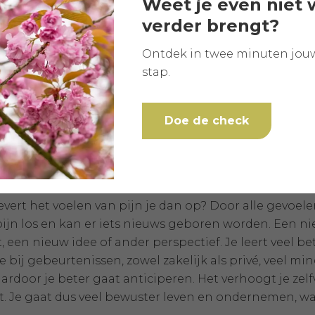
Weet je even niet 
l pijn voelen, maar pijn is onontkoombaar. Jammer 
verder brengt?
arom vluchten sommige in verslavingen, en andere zo
Ontdek in twee minuten jou
k in de overtuiging dat als je er niet over praat dan is
stap.
it zei een vriendinnetje tegen mij: “Steeds legt een E
erheen stappen, maar steeds zal dit Engeltje dezelfde 
weggooit.” En zo is het.
Doe de check
ijn je oplevert
vert het voelen van pijn je dan op? Door alle gevoelens
pijn los en kan er iets nieuws geboren worden. Een ni
t, een nieuw idee of ander perspectief. Je leert veel 
 bij gebeurtenissen, zowel zakelijk als privé, veel mind
ardoor je beter gaat anticiperen. Het verhoogt je ze
it. Je gaat dus veel bewuster leven en ondernemen, wat