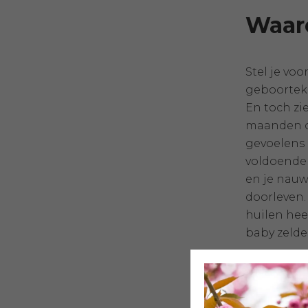
Waaro
Stel je vo
geboortekan
En toch zi
maanden of
gevoelens 
voldoende 
en je nauw
doorleven. 
huilen hee
baby zelde
Voor 