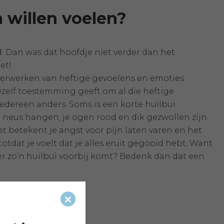
 willen voelen?
fd. Dan was dat hoofdje niet verder dan het
et!
t verwerken van heftige gevoelens en emoties
ezelf toestemming geeft om al die heftige
iedereen anders. Soms is een korte huilbui
 neus hangen, je ogen rood en dik gezwollen zijn
t betekent je angst voor pijn laten varen en het
otdat je voelt dat je alles eruit gegooid hebt. Want
er zo’n huilbui voorbij komt? Bedenk dan dat een
Sluiten