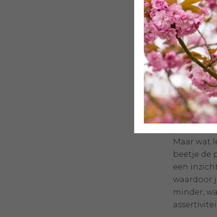
Niemand wi
dealen. Da
werken. Vaa
of niet. Oo
gaan of ov
oppakt en 
Wat p
Maar wat le
beetje de 
een inzich
waardoor je
minder, wa
assertivite