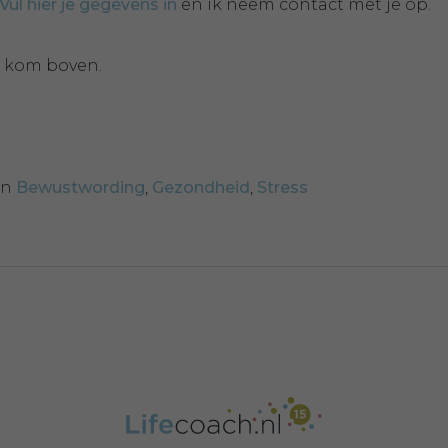
Vul hier je gegevens in
en ik neem contact met je op.
n kom boven.
in
Bewustwording
,
Gezondheid
,
Stress