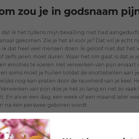
m zou je in godsnaam pijn
or dat ik het tijdens mijn bevalling niet had aangedur
aal gekomen. Zie je het al voor je? Dat wil je echt ni
e ik dat heel veel mensen doen. Ik geloof niet dat he
 zelfs jaren moet duren. Waar het om gaat is dat je j
en emoties te voelen. Het verwerken van pijn ervaart 
en soms moet je huilen totdat de snottebellen aan je
elijks nog kan praten door de rauwheid van je keel. He
Verwerken van pijn doe je net zo lang en net zo vaak t
lt. En als er een dag, een week of een maand later we
n na één perswee geboren wordt.
jou