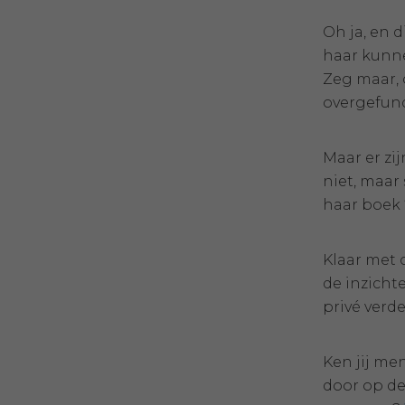
Oh ja, en d
haar kunnen
Zeg maar, 
overgefunc
Maar er zi
niet, maar
haar boek 
Klaar met o
de inzichte
privé verde
Ken jij me
door op d